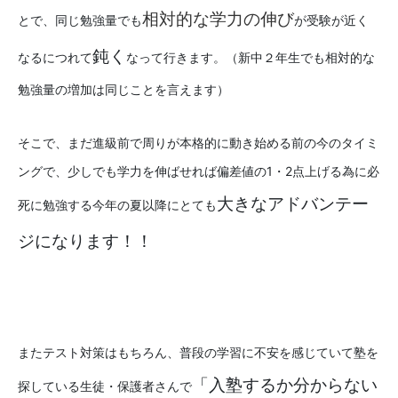
相対的な学力の伸び
とで、同じ勉強量でも
が受験が近く
鈍く
なるにつれて
なって行きます。（新中２年生でも相対的な
勉強量の増加は同じことを言えます）
そこで、まだ進級前で周りが本格的に動き始める前の今のタイミ
ングで、少しでも学力を伸ばせれば偏差値の1・2点上げる為に必
大きなアドバンテー
死に勉強する今年の夏以降にとても
ジになります！！
またテスト対策はもちろん、普段の学習に不安を感じていて塾を
「入塾するか分からない
探している生徒・保護者さんで