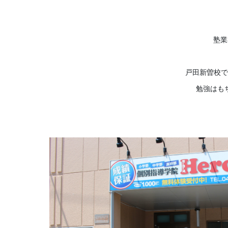
塾業
戸田新曽校で
勉強はも