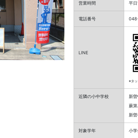
営業時間
平日
電話番号
048
LINE
※タッ
近隣の小中学校
新曽
蕨第
新曽
対象学年
小学