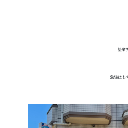
塾業
勉強はも