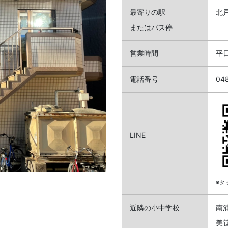
最寄りの駅
北
またはバス停
営業時間
平日
電話番号
04
LINE
※タ
近隣の小中学校
南
美