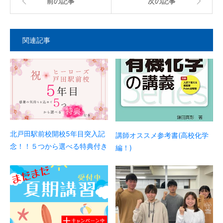
前の記事
次の記事
関連記事
北戸田駅前校開校5年目突入記
講師オススメ参考書(高校化学
念！！５つから選べる特典付き
編！)