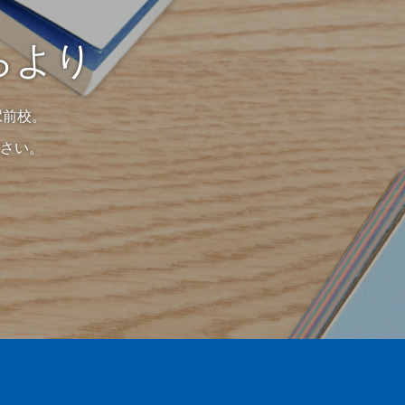
らより
駅前校。
さい。