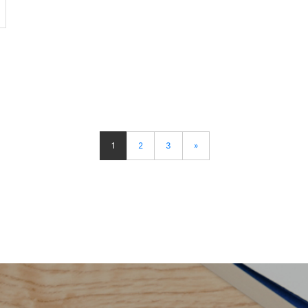
1
2
3
»