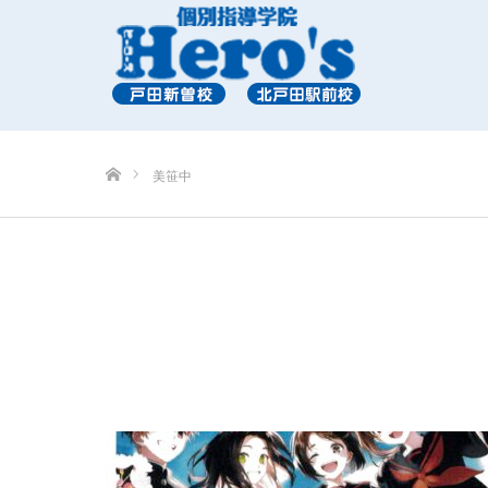
ホーム
美笹中