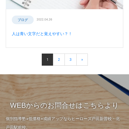
ブログ
2022.04.26
人は青い文字だと覚えやすい？！
1
2
3
»
WEBからのお問合せはこちらより
個別指導塾×低価格×成績アップならヒーローズ戸田新曽校・北
戸田駅前校。