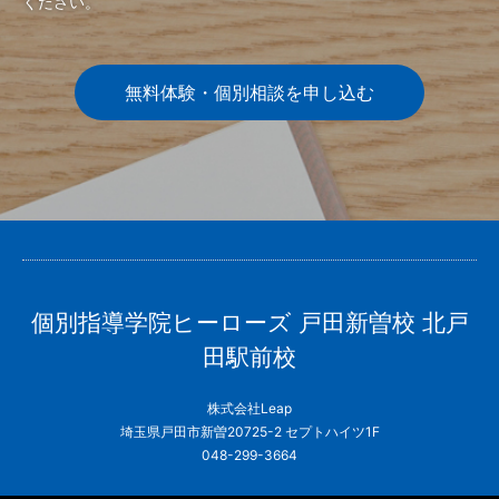
ください。
無料体験・個別相談を申し込む
個別指導学院ヒーローズ 戸田新曽校 北戸
田駅前校
株式会社Leap
埼玉県戸田市新曽20725-2 セプトハイツ1F
048-299-3664