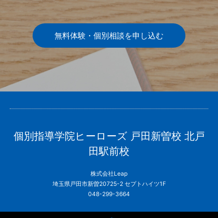
無料体験・個別相談を申し込む
個別指導学院ヒーローズ 戸田新曽校 北戸
田駅前校
株式会社Leap
埼玉県戸田市新曽20725-2 セプトハイツ1F
048-299-3664
Twitter