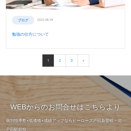
ブログ
2022.06.29
勉強の仕方について
1
2
3
»
WEBからのお問合せはこちらより
個別指導塾×低価格×成績アップならヒーローズ戸田新曽校・北
戸田駅前校。